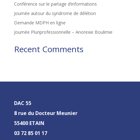
Conférence sur le partage d’informations
Journée autour du syndrome de délétion
Demande MDPH en ligne
Journée Pluriprofessionnelle – Anorexie Boulimie
Recent Comments
Aucun commentaire à afficher.
DAC 55
8 rue du Docteur Meunier
55400 ETAIN
03 72 85 01 17